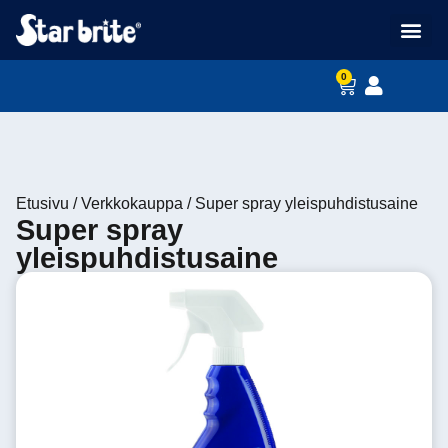
Ohjeet ja vinkit
0
Etusivu
/
Verkkokauppa
/
Super spray yleispuhdistusaine
Super spray
yleispuhdistusaine