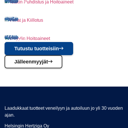
ja
oitoaineet
Vahat ja
Kiillotus
Vinyylin
oitoaineet
Tutustu tuotteisiin
Jälleenmyyjät
Laadukkaat tuotteet veneilyyn ja autoiluun jo yli 30 vuoden
ajan.
Helsingin Hertziga Oy