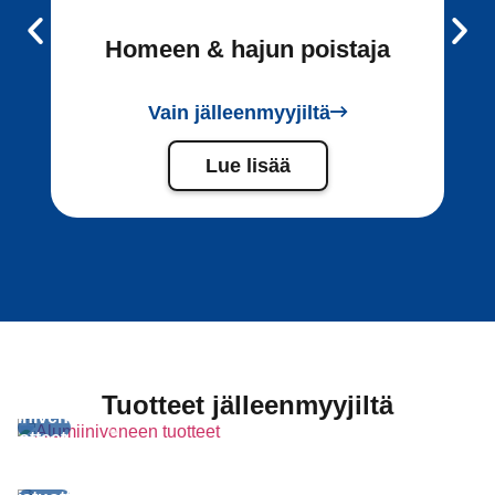
Homeen & hajun poistaja
Vain jälleenmyyjiltä
Lue lisää
Tuotteet jälleenmyyjiltä
miiniveneen
tuotteet