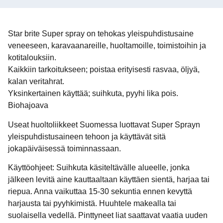
Star brite Super spray on tehokas yleispuhdistusaine
veneeseen, karavaanareille, huoltamoille, toimistoihin ja
kotitalouksiin.
Kaikkiin tarkoitukseen; poistaa erityisesti rasvaa, öljyä,
kalan veritahrat.
Yksinkertainen käyttää; suihkuta, pyyhi lika pois.
Biohajoava
Useat huoltoliikkeet Suomessa luottavat Super Sprayn
yleispuhdistusaineen tehoon ja käyttävät sitä
jokapäiväisessä toiminnassaan.
Käyttöohjeet: Suihkuta käsiteltävälle alueelle, jonka
jälkeen levitä aine kauttaaltaan käyttäen sientä, harjaa tai
riepua. Anna vaikuttaa 15-30 sekuntia ennen kevyttä
harjausta tai pyyhkimistä. Huuhtele makealla tai
suolaisella vedellä. Pinttyneet liat saattavat vaatia uuden