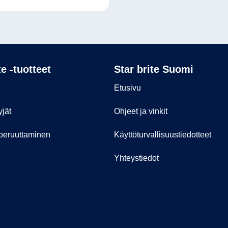
te -tuotteet
Star brite Suomi
Etusivu
jät
Ohjeet ja vinkit
 peruuttaminen
Käyttöturvallisuustiedotteet
Yhteystiedot