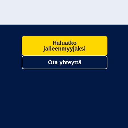
Haluatko
jälleenmyyjäksi
Ota yhteyttä