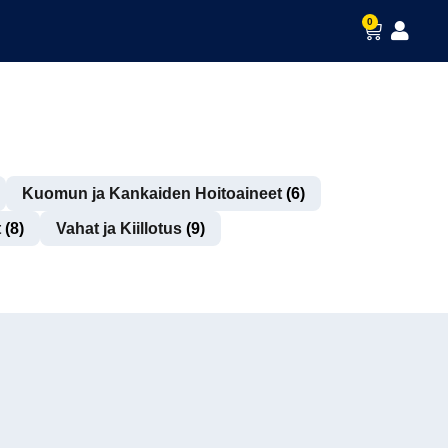
0
Kuomun ja Kankaiden Hoitoaineet
(6)
t
(8)
Vahat ja Kiillotus
(9)