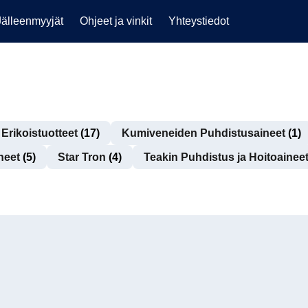
Jälleenmyyjät
Ohjeet ja vinkit
Yhteystiedot
Erikoistuotteet
(17)
Kumiveneiden Puhdistusaineet
(1)
neet
(5)
Star Tron
(4)
Teakin Puhdistus ja Hoitoainee