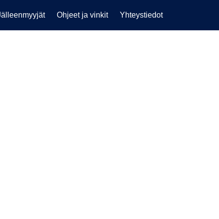
Jälleenmyyjät
Ohjeet ja vinkit
Yhteystiedot