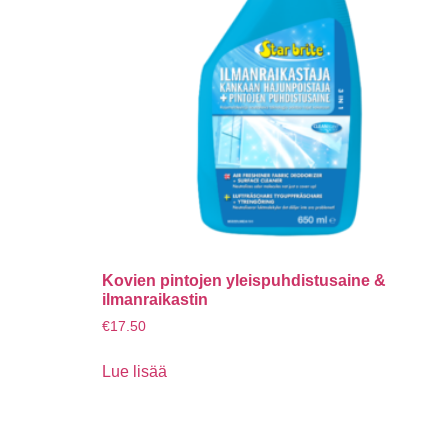
Kovien pintojen yleispuhdistusaine &
ilmanraikastin
€
17.50
Lue lisää