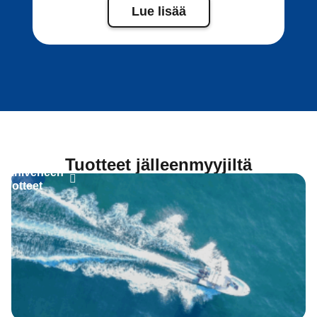
Lue lisää
Tuotteet jälleenmyyjiltä
miiniveneen
tuotteet