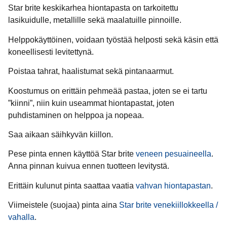
Star brite keskikarhea hiontapasta on tarkoitettu
lasikuidulle, metallille sekä maalatuille pinnoille.
Helppokäyttöinen, voidaan työstää helposti sekä käsin että
koneellisesti levitettynä.
Poistaa tahrat, haalistumat sekä pintanaarmut.
Koostumus on erittäin pehmeää pastaa, joten se ei tartu
”kiinni”, niin kuin useammat hiontapastat, joten
puhdistaminen on helppoa ja nopeaa.
Saa aikaan säihkyvän kiillon.
Pese pinta ennen käyttöä Star brite
veneen pesuaineella
.
Anna pinnan kuivua ennen tuotteen levitystä.
Erittäin kulunut pinta saattaa vaatia
vahvan hiontapastan
.
Viimeistele (suojaa) pinta aina
Star brite venekiillokkeella /
vahalla
.