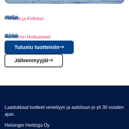
Vahat ja
Kiillotus
Vinyylin
oitoaineet
Tutustu tuotteisiin
Jälleenmyyjät
Laadukkaat tuotteet veneilyyn ja autoiluun jo yli 30 vuoden
ajan.
Helsingin Hertziga Oy