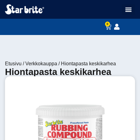
Ohjeet ja vinkit
0
Etusivu
/
Verkkokauppa
/
Hiontapasta keskikarhea
Hiontapasta keskikarhea