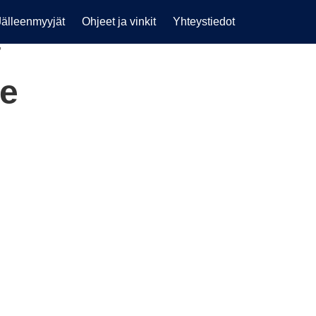
Jälleenmyyjät
Ohjeet ja vinkit
Yhteystiedot
”
e