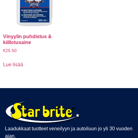
Vinyylin puhdistus &
kiillotusaine
€
25.50
Lue lisää
Laadukkaat tuotteet veneilyyn ja autoiluun jo yli 30 vuoden
ajan.