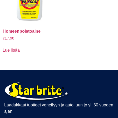
Homeenpoistoaine
€
17.90
Lue lisää
Laadukkaat tuotteet veneilyyn ja autoiluun jo yli 30 vuoden
ajan.