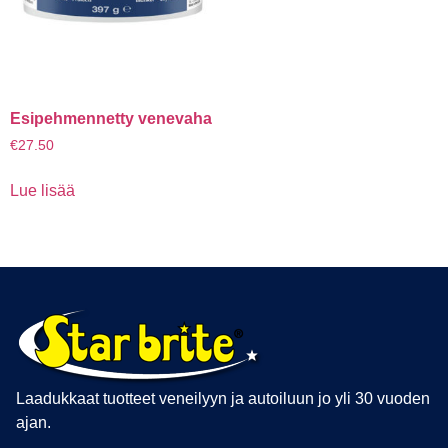
Esipehmennetty venevaha
€
27.50
Lue lisää
Laadukkaat tuotteet veneilyyn ja autoiluun jo yli 30 vuoden
ajan.